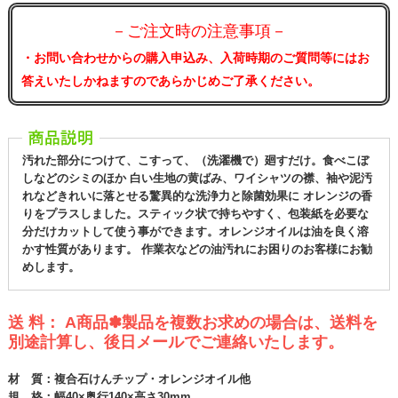
－ご注文時の注意事項－
・お問い合わせからの購入申込み、入荷時期のご質問等にはお
答えいたしかねますのであらかじめご了承ください。
汚れた部分につけて、こすって、（洗濯機で）廻すだけ。食べこぼ
しなどのシミのほか 白い生地の黄ばみ、ワイシャツの襟、袖や泥汚
れなどきれいに落とせる驚異的な洗浄力と除菌効果に オレンジの香
りをプラスしました。スティック状で持ちやすく、包装紙を必要な
分だけカットして使う事ができます。オレンジオイルは油を良く溶
かす性質があります。 作業衣などの油汚れにお困りのお客様にお勧
めします。
送 料： A商品✽製品を複数お求めの場合は、送料を
別途計算し、後日メールでご連絡いたします。
材 質：複合石けんチップ・オレンジオイル他
規 格：幅40×奥行140×高さ30mm