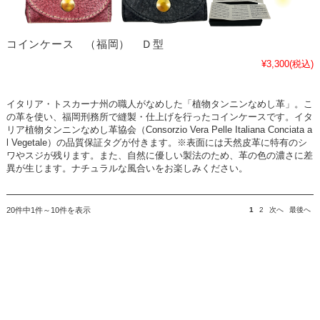
コインケース （福岡） Ｄ型
¥3,300
(税込)
イタリア・トスカーナ州の職人がなめした「植物タンニンなめし革」。こ
の革を使い、福岡刑務所で縫製・仕上げを行ったコインケースです。イタ
リア植物タンニンなめし革協会（Consorzio Vera Pelle Italiana Conciata a
l Vegetale）の品質保証タグが付きます。※表面には天然皮革に特有のシ
ワやスジが残ります。また、自然に優しい製法のため、革の色の濃さに差
異が生じます。ナチュラルな風合いをお楽しみください。
20件中1件～10件を表示
1
2
次へ
最後へ