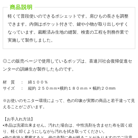
軽くて普段使いのできるポシェットです。肩ひもの長さを調整
できます。内側はポケット付きで、鍵や小物が取り出しやすく
なっています。裁断済み生地の縫製、検査の工程を刑務作業で
実施して製作しました。
◎この販売ページで使用しているポップは、喜連川社会復帰促進セ
ンターの訓練生が製作したものです。
材 質 ： 綿１００％
サイズ ： 縦約 ２５０ｍｍ×横約１８０ｍｍ × 幅約２０mm
※お使いのモニター環境によって、色の印象が実際の商品と若干違って見
えることがございます。
【お手入れ方法】
•本品は洗濯出来ません。汚れた場合は、中性洗剤を含ませた布を固く絞
り、軽く叩くようにしながら汚れを拭き取ってください。
•他の布地と摩擦すると、他の衣類に色が移ることがありますのでご注意