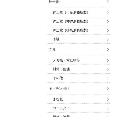
紳士靴
紳士靴（千葉刑務所製）
紳士靴（神戸刑務所製）
紳士靴（徳島刑務所製）
下駄
文具
メモ帳・写経帳等
封筒・便箋
その他
キッチン用品
まな板
コースター
菜箸・箸置