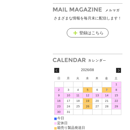
さまざまな情報を毎月末に配信します！
メールマガジン
登録はこちら
2026/08
日
月
火
水
木
金
土
1
2
3
4
5
6
7
8
9
10
11
12
13
14
15
16
17
18
19
20
21
22
23
24
25
26
27
28
29
30
31
■
今日
■
定休日
■
箱売り製品発送日