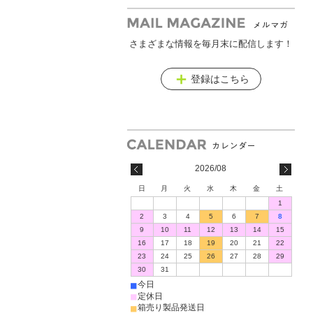
さまざまな情報を毎月末に配信します！
メールマガジン
登録はこちら
2026/08
日
月
火
水
木
金
土
1
2
3
4
5
6
7
8
9
10
11
12
13
14
15
16
17
18
19
20
21
22
23
24
25
26
27
28
29
30
31
■
今日
■
定休日
■
箱売り製品発送日