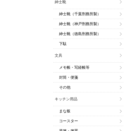
紳士靴
紳士靴（千葉刑務所製）
紳士靴（神戸刑務所製）
紳士靴（徳島刑務所製）
下駄
文具
メモ帳・写経帳等
封筒・便箋
その他
キッチン用品
まな板
コースター
菜箸・箸置