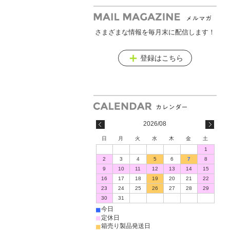
さまざまな情報を毎月末に配信します！
メールマガジン
登録はこちら
2026/08
日
月
火
水
木
金
土
1
2
3
4
5
6
7
8
9
10
11
12
13
14
15
16
17
18
19
20
21
22
23
24
25
26
27
28
29
30
31
■
今日
■
定休日
■
箱売り製品発送日