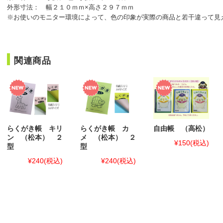
外形寸法： 幅２１０ｍｍ×高さ２９７ｍｍ
※お使いのモニター環境によって、色の印象が実際の商品と若干違って見
関連商品
らくがき帳 キリ
らくがき帳 カ
自由帳 （高松）
ン （松本） ２
メ （松本） ２
¥150
(税込)
型
型
¥240
(税込)
¥240
(税込)