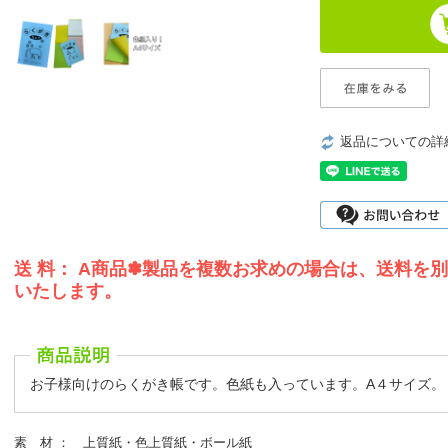
返品についての詳
送 料： A商品✽製品を複数お求めの場合は、送料を
いたします。
お子様向けのらくがき帳です。色紙も入っています。A４サイズ。
素 材 ： 上質紙・色上質紙・ボール紙