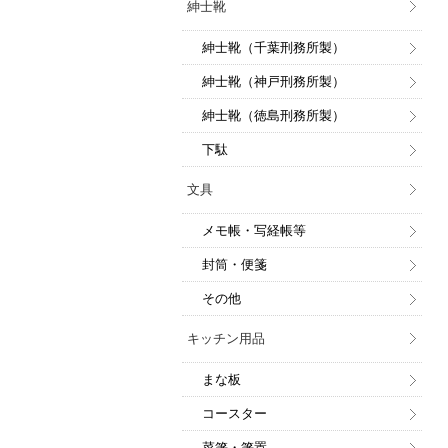
紳士靴
紳士靴（千葉刑務所製）
紳士靴（神戸刑務所製）
紳士靴（徳島刑務所製）
下駄
文具
メモ帳・写経帳等
封筒・便箋
その他
キッチン用品
まな板
コースター
菜箸・箸置