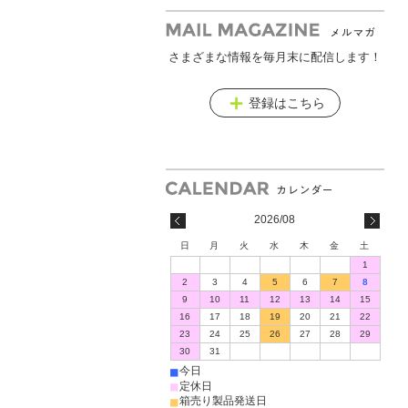
さまざまな情報を毎月末に配信します！
メールマガジン
登録はこちら
2026/08
日
月
火
水
木
金
土
1
2
3
4
5
6
7
8
9
10
11
12
13
14
15
16
17
18
19
20
21
22
23
24
25
26
27
28
29
30
31
■
今日
■
定休日
■
箱売り製品発送日