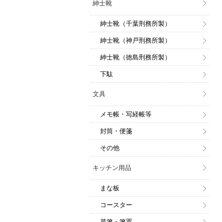
紳士靴
紳士靴（千葉刑務所製）
紳士靴（神戸刑務所製）
紳士靴（徳島刑務所製）
下駄
文具
メモ帳・写経帳等
封筒・便箋
その他
キッチン用品
まな板
コースター
菜箸・箸置