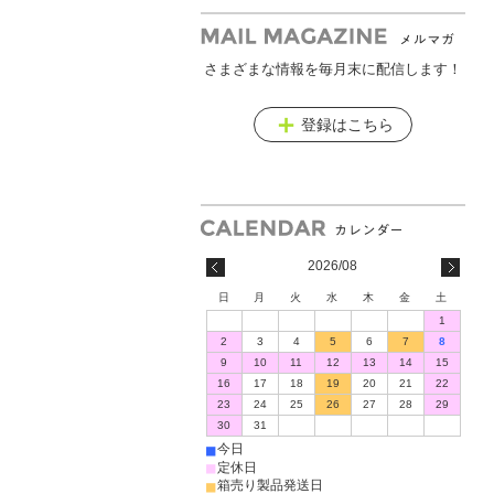
さまざまな情報を毎月末に配信します！
メールマガジン
登録はこちら
2026/08
日
月
火
水
木
金
土
1
2
3
4
5
6
7
8
9
10
11
12
13
14
15
16
17
18
19
20
21
22
23
24
25
26
27
28
29
30
31
■
今日
■
定休日
■
箱売り製品発送日