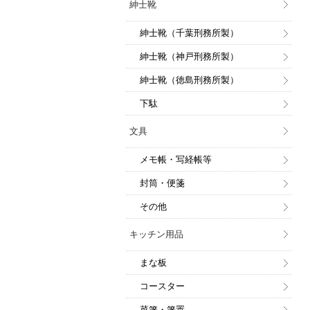
紳士靴
紳士靴（千葉刑務所製）
紳士靴（神戸刑務所製）
紳士靴（徳島刑務所製）
下駄
文具
メモ帳・写経帳等
封筒・便箋
その他
キッチン用品
まな板
コースター
菜箸・箸置