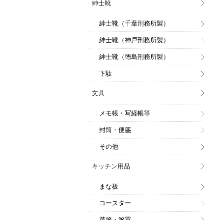
紳士靴
紳士靴（千葉刑務所製）
紳士靴（神戸刑務所製）
紳士靴（徳島刑務所製）
下駄
文具
メモ帳・写経帳等
封筒・便箋
その他
キッチン用品
まな板
コースター
菜箸・箸置