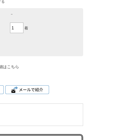
する
－
着
細はこちら
。