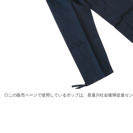
◎この販売ページで使用しているポップは、喜連川社会復帰促進セ