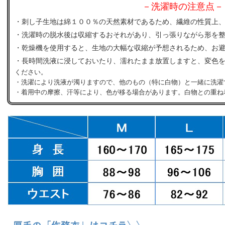
－洗濯時の注意点－
・刺し子生地は綿１００％の天然素材であるため、繊維の性質上
・洗濯時の脱水後は収縮するおそれがあり、引っ張りながら形を
・乾燥機を使用すると、生地の大幅な収縮が予想されるため、お
・長時間洗液に浸しておいたり、濡れたまま放置しますと、変色
ください。
・洗濯により洗液が濁りますので、他のもの（特に白物）と一緒に洗濯
・着用中の摩擦、汗等により、色が移る場合があります。白物との重ね