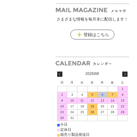
さまざまな情報を毎月末に配信します！
メールマガジン
登録はこちら
2026/08
日
月
火
水
木
金
土
1
2
3
4
5
6
7
8
9
10
11
12
13
14
15
16
17
18
19
20
21
22
23
24
25
26
27
28
29
30
31
■
今日
■
定休日
■
箱売り製品発送日