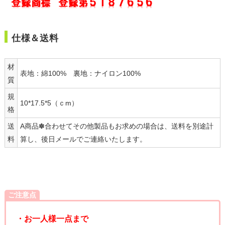
仕様＆送料
材
表地：綿100% 裏地：ナイロン100%
質
規
10*17.5*5（ｃm）
格
送
A商品✽合わせてその他製品もお求めの場合は、送料を別途計
料
算し、後日メールでご連絡いたします。
ご注意点
・お一人様一点まで