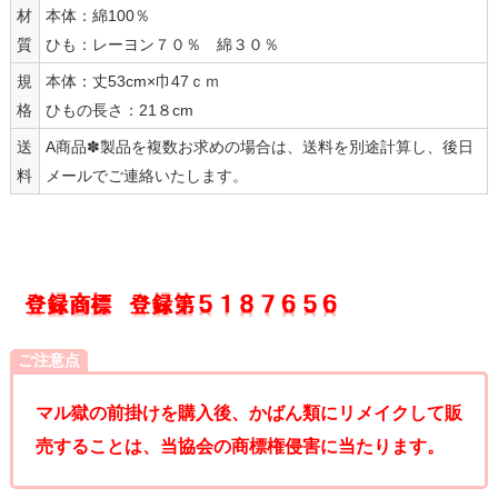
材
本体：綿100％
質
ひも：レーヨン７０％ 綿３０％
規
本体：丈53cm×巾47ｃｍ
格
ひもの長さ：21８cm
送
A商品✽製品を複数お求めの場合は、送料を別途計算し、後日
料
メールでご連絡いたします。
ご注意点
マル獄の前掛けを購入後、かばん類にリメイクして販
売することは、当協会の商標権侵害に当たります。