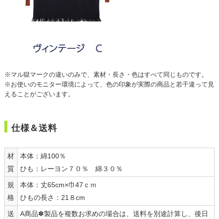
※マル獄マークの違いのみで、素材・長さ・色はすべて同じものです。
※お使いのモニター環境によって、色の印象が実際の商品と若干違って見
えることがございます。
仕様＆送料
材
本体：綿100％
質
ひも：レーヨン７０％ 綿３０％
規
本体：丈65cm×巾47ｃｍ
格
ひもの長さ：21８cm
送
A商品✽製品を複数お求めの場合は、送料を別途計算し、後日