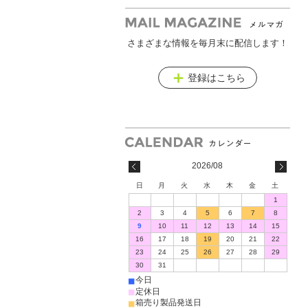
さまざまな情報を毎月末に配信します！
メールマガジン
登録はこちら
2026/08
日
月
火
水
木
金
土
1
2
3
4
5
6
7
8
9
10
11
12
13
14
15
16
17
18
19
20
21
22
23
24
25
26
27
28
29
30
31
■
今日
■
定休日
■
箱売り製品発送日