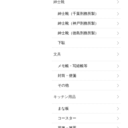
紳士靴
紳士靴（千葉刑務所製）
紳士靴（神戸刑務所製）
紳士靴（徳島刑務所製）
下駄
文具
メモ帳・写経帳等
封筒・便箋
その他
キッチン用品
まな板
コースター
菜箸・箸置